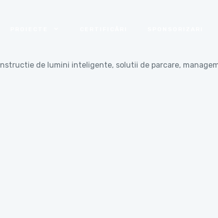
PROIECTE
CERTIFICĂRI
SPONSORIZARI
onstructie de lumini inteligente, solutii de parcare, manageme